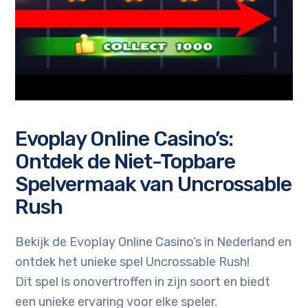
Evoplay Online Casino’s:
Ontdek de Niet-Topbare
Spelvermaak van Uncrossable
Rush
Bekijk de Evoplay Online Casino’s in Nederland en
ontdek het unieke spel Uncrossable Rush!
Dit spel is onovertroffen in zijn soort en biedt
een unieke ervaring voor elke speler.