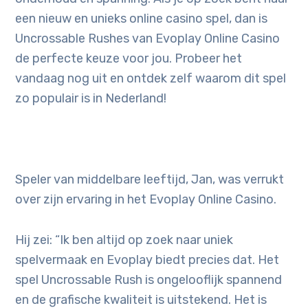
een nieuw en unieks online casino spel, dan is
Uncrossable Rushes van Evoplay Online Casino
de perfecte keuze voor jou. Probeer het
vandaag nog uit en ontdek zelf waarom dit spel
zo populair is in Nederland!
Speler van middelbare leeftijd, Jan, was verrukt
over zijn ervaring in het Evoplay Online Casino.
Hij zei: “Ik ben altijd op zoek naar uniek
spelvermaak en Evoplay biedt precies dat. Het
spel Uncrossable Rush is ongelooflijk spannend
en de grafische kwaliteit is uitstekend. Het is