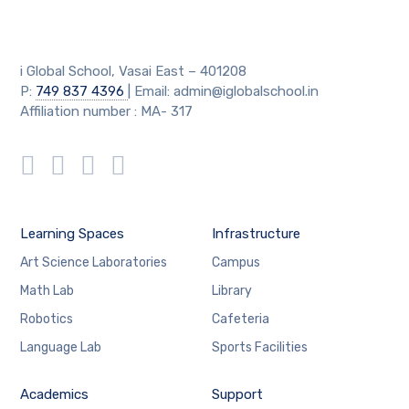
i Global School, Vasai East – 401208
P:
749 837 4396
| Email: admin@iglobalschool.in
Affiliation number : MA- 317
Learning Spaces
Infrastructure
Art Science Laboratories
Campus
Math Lab
Library
Robotics
Cafeteria
Language Lab
Sports Facilities
Academics
Support