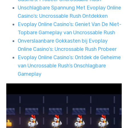
Unschlagbare Spannung Met Evoplay Online
Casino’s: Uncrossable Rush Ontdekken
Evoplay Online Casino’s: Geniet Van De Niet-
Topbare Gameplay van Uncrossable Rush
Onverslaanbare Gokkasten bij Evoplay
Online Casino’s: Uncrossable Rush Probeer
Evoplay Online Casino’s: Ontdek de Geheime
van Uncrossable Rush’s Onschlagbare
Gameplay