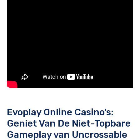
Evoplay Online Casino’s:
Geniet Van De Niet-Topbare
Gameplay van Uncrossable