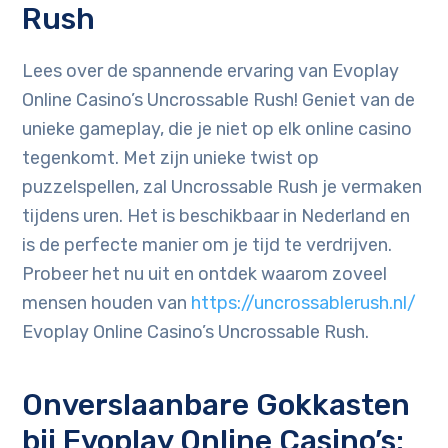
Rush
Lees over de spannende ervaring van Evoplay
Online Casino’s Uncrossable Rush! Geniet van de
unieke gameplay, die je niet op elk online casino
tegenkomt. Met zijn unieke twist op
puzzelspellen, zal Uncrossable Rush je vermaken
tijdens uren. Het is beschikbaar in Nederland en
is de perfecte manier om je tijd te verdrijven.
Probeer het nu uit en ontdek waarom zoveel
mensen houden van
https://uncrossablerush.nl/
Evoplay Online Casino’s Uncrossable Rush.
Onverslaanbare Gokkasten
bij Evoplay Online Casino’s: