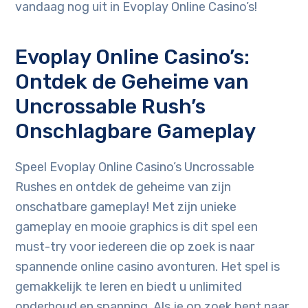
vandaag nog uit in Evoplay Online Casino’s!
Evoplay Online Casino’s:
Ontdek de Geheime van
Uncrossable Rush’s
Onschlagbare Gameplay
Speel Evoplay Online Casino’s Uncrossable
Rushes en ontdek de geheime van zijn
onschatbare gameplay! Met zijn unieke
gameplay en mooie graphics is dit spel een
must-try voor iedereen die op zoek is naar
spannende online casino avonturen. Het spel is
gemakkelijk te leren en biedt u unlimited
onderhoud en spanning. Als je op zoek bent naar