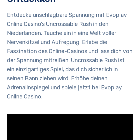
Entdecke unschlagbare Spannung mit Evoplay
Online Casino’s Uncrossable Rush in den
Niederlanden. Tauche ein in eine Welt voller
Nervenkitzel und Aufregung. Erlebe die
Faszination des Online-Casinos und lass dich von
der Spannung mitreißen. Uncrossable Rush ist
ein einzigartiges Spiel, das dich sicherlich in
seinen Bann ziehen wird. Erhöhe deinen
Adrenalinspiegel und spiele jetzt bei Evoplay
Online Casino.