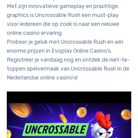
Met zijn innovatieve gameplay en prachtige
graphics is Uncrossable Rush een must-play
voor iedereen die op zoek is naar een nieuwe
online casino ervaring.
Probeer je geluk met Uncrossable Rush en win
enorme prijzen in Evoplay Online Casino’s.
Registreer je vandaag nog en ontdek de niet-te-
toppen spelvermaak van Uncrossable Rush in de
Nederlandse online casino’s!