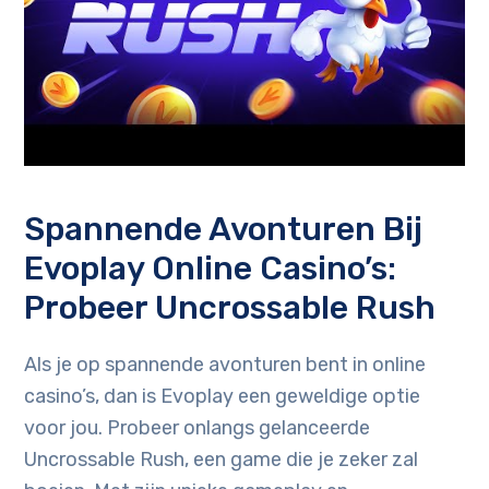
Spannende Avonturen Bij
Evoplay Online Casino’s:
Probeer Uncrossable Rush
Als je op spannende avonturen bent in online
casino’s, dan is Evoplay een geweldige optie
voor jou. Probeer onlangs gelanceerde
Uncrossable Rush, een game die je zeker zal