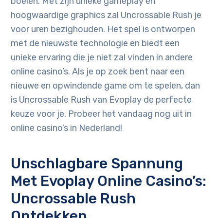
boeien. Met zijn unieke gameplay en
hoogwaardige graphics zal Uncrossable Rush je
voor uren bezighouden. Het spel is ontworpen
met de nieuwste technologie en biedt een
unieke ervaring die je niet zal vinden in andere
online casino’s. Als je op zoek bent naar een
nieuwe en opwindende game om te spelen, dan
is Uncrossable Rush van Evoplay de perfecte
keuze voor je. Probeer het vandaag nog uit in
online casino’s in Nederland!
Unschlagbare Spannung
Met Evoplay Online Casino’s:
Uncrossable Rush
Ontdekken