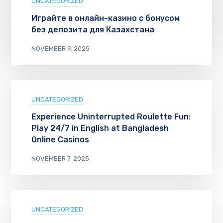
UNCATEGORIZED
Играйте в онлайн-казино с бонусом
без депозита для Казахстана
NOVEMBER 9, 2025
UNCATEGORIZED
Experience Uninterrupted Roulette Fun:
Play 24/7 in English at Bangladesh
Online Casinos
NOVEMBER 7, 2025
UNCATEGORIZED