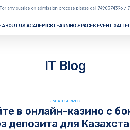
For any queries on admission process please call 7498374396 /
E
ABOUT US
ACADEMICS
LEARNING SPACES
EVENT GALLE
IT Blog
UNCATEGORIZED
те в онлайн-казино с б
з депозита для Казахст