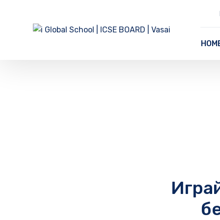
HOM
Играй
бе