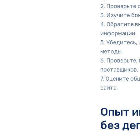
2. Проверьте 
3. Изучите бо
4. Обратите в
информации.
5. Убедитесь,
методы.
6. Проверьте,
поставщиков.
7. Оцените об
сайта.
Опыт и
без де