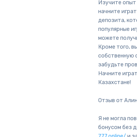
Изучите опыт 
начните играт
депозита, кот
популярные игр
можете получи
Кроме того, в
собственную с
забудьте пров
Начните играт
Казахстане!
Отзыв от Алин
Я не могла по
бонусом без д
777.online/
и з