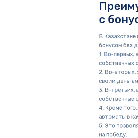
Преиму
с бону
В Казахстане 
бонусом без д
1. Во-первых,
собственных 
2. Во-вторых,
своим деньгам
3. В-третьих,
собственные 
4. Кроме того
автоматы в ка
5. Это позвол
на победу.