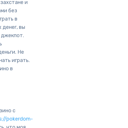
азахстане и
ами без
грать в
х денег, вы
 джекпот.
ь
еньги. Не
нать играть.
ино в
зино с
s://pokerdom-
ь, что моя