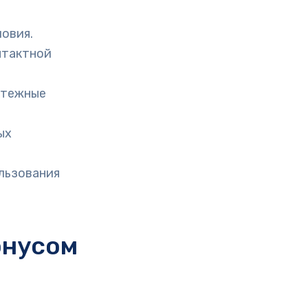
ловия.
нтактной
атежные
ых
ользования
онусом