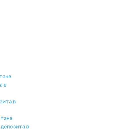
стане
а в
зита в
стане
 депозита в