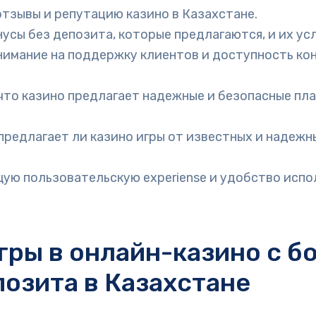
отзывы и репутацию казино в Казахстане.
нусы без депозита, которые предлагаются, и их ус
нимание на поддержку клиентов и доступность ко
 что казино предлагает надежные и безопасные пл
 предлагает ли казино игры от известных и надежн
щую пользовательскую experiense и удобство исп
гры в онлайн-казино с б
позита в Казахстане