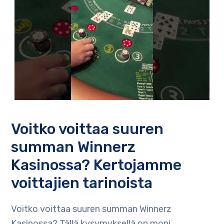
Voitko voittaa suuren
summan Winnerz
Kasinossa? Kertojamme
voittajien tarinoista
Voitko voittaa suuren summan Winnerz
Kasinossa? Tällä kysymyksellä on moni