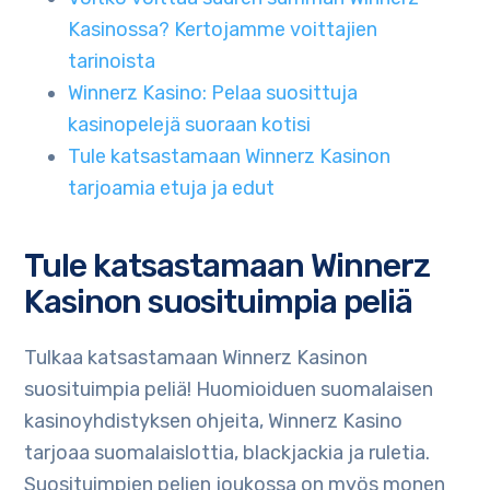
Kasinossa? Kertojamme voittajien
tarinoista
Winnerz Kasino: Pelaa suosittuja
kasinopelejä suoraan kotisi
Tule katsastamaan Winnerz Kasinon
tarjoamia etuja ja edut
Tule katsastamaan Winnerz
Kasinon suosituimpia peliä
Tulkaa katsastamaan Winnerz Kasinon
suosituimpia peliä! Huomioiduen suomalaisen
kasinoyhdistyksen ohjeita, Winnerz Kasino
tarjoaa suomalaislottia, blackjackia ja ruletia.
Suosituimpien pelien joukossa on myös monen