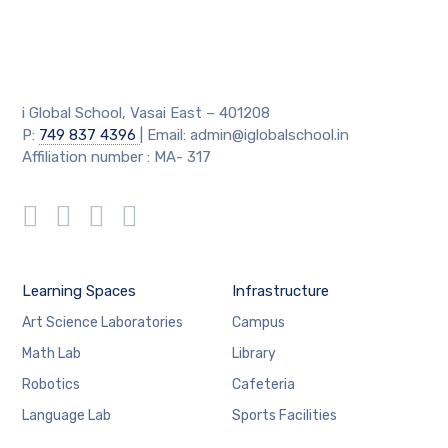
i Global School, Vasai East – 401208
P:
749 837 4396
| Email: admin@iglobalschool.in
Affiliation number : MA- 317
Learning Spaces
Infrastructure
Art Science Laboratories
Campus
Math Lab
Library
Robotics
Cafeteria
Language Lab
Sports Facilities