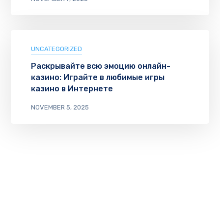
UNCATEGORIZED
Раскрывайте всю эмоцию онлайн-
казино: Играйте в любимые игры
казино в Интернете
NOVEMBER 5, 2025