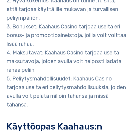
2. Hyvä kokemus: Kaahaus on tunnettu siitä,
että tarjoaa käyttäjille mukavan ja turvallisen
peliympäriön.
3. Bonukset: Kaahaus Casino tarjoaa useita eri
bonus- ja promootioaineistoja, joilla voit voittaa
lisää rahaa.
4. Maksutavat: Kaahaus Casino tarjoaa useita
maksutavoja, joiden avulla voit helposti ladata
rahaa peliin.
5. Peliytysmahdollisuudet: Kaahaus Casino
tarjoaa useita eri peliytysmahdollisuuksia, joiden
avulla voit pelata milloin tahansa ja missä
tahansa.
Käyttöopas Kaahaus:n