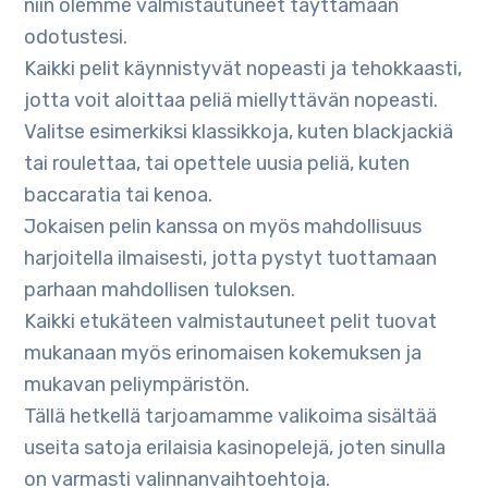
niin olemme valmistautuneet täyttämään
odotustesi.
Kaikki pelit käynnistyvät nopeasti ja tehokkaasti,
jotta voit aloittaa peliä miellyttävän nopeasti.
Valitse esimerkiksi klassikkoja, kuten blackjackiä
tai roulettaa, tai opettele uusia peliä, kuten
baccaratia tai kenoa.
Jokaisen pelin kanssa on myös mahdollisuus
harjoitella ilmaisesti, jotta pystyt tuottamaan
parhaan mahdollisen tuloksen.
Kaikki etukäteen valmistautuneet pelit tuovat
mukanaan myös erinomaisen kokemuksen ja
mukavan peliympäristön.
Tällä hetkellä tarjoamamme valikoima sisältää
useita satoja erilaisia kasinopelejä, joten sinulla
on varmasti valinnanvaihtoehtoja.