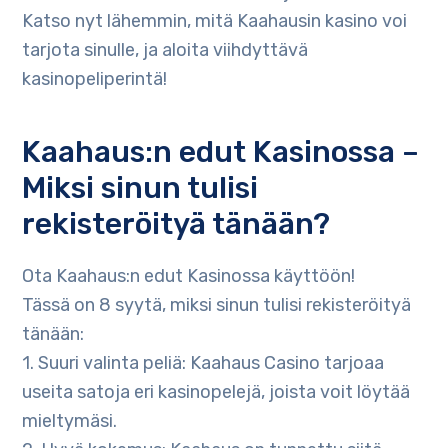
Katso nyt lähemmin, mitä Kaahausin kasino voi
tarjota sinulle, ja aloita viihdyttävä
kasinopeliperintä!
Kaahaus:n edut Kasinossa –
Miksi sinun tulisi
rekisteröityä tänään?
Ota Kaahaus:n edut Kasinossa käyttöön!
Tässä on 8 syytä, miksi sinun tulisi rekisteröityä
tänään:
1. Suuri valinta peliä: Kaahaus Casino tarjoaa
useita satoja eri kasinopelejä, joista voit löytää
mieltymäsi.