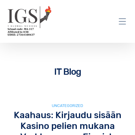
IT Blog
UNCATEGORIZED
Kaahaus: Kirjaudu sisään
Kasino pelien mukana